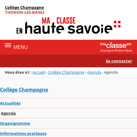
Panneau de gestion des cookies
Collège Champagne
Menu de la rubrique
Contenu
THONON-LES-BAINS
MENU
Se connecter
Vous êtes ici :
Accueil
›
Collège Champagne
›
Agenda
›
Agenda
Collège Champagne
Actualités
Agenda
Organigramme
Informations pratiques