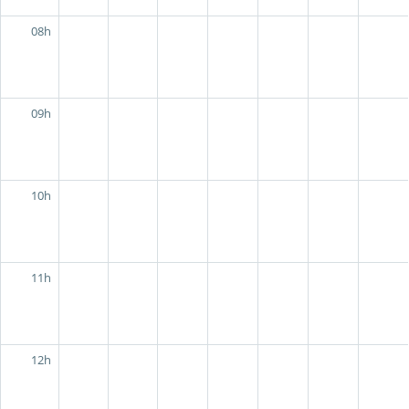
08h
09h
10h
11h
12h