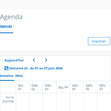
Agenda
Agenda
Imprimer
Aujourd’hui
Semaine 23 - du 01 au 07 Juin 2026
Semaine
Mois
lun.
mar.
mer.
ven.
sam.
dim.
jeu.
04
01
02
03
05
06
07
Sur la
journée