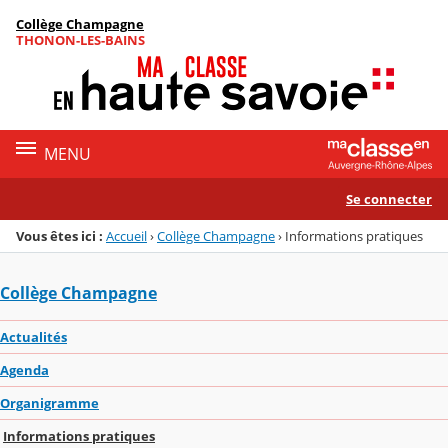
Panneau de gestion des cookies
Collège Champagne
Menu de la rubrique
Contenu
THONON-LES-BAINS
MENU
Se connecter
Vous êtes ici :
Accueil
›
Collège Champagne
›
Informations pratiques
Collège Champagne
Actualités
Agenda
Organigramme
Informations pratiques