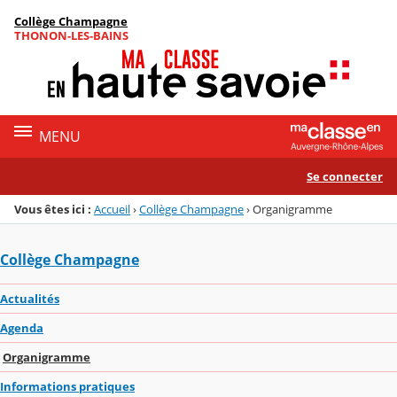
Panneau de gestion des cookies
Collège Champagne
Menu de la rubrique
Contenu
THONON-LES-BAINS
MENU
Se connecter
Vous êtes ici :
Accueil
›
Collège Champagne
›
Organigramme
Collège Champagne
Actualités
Agenda
Organigramme
Informations pratiques