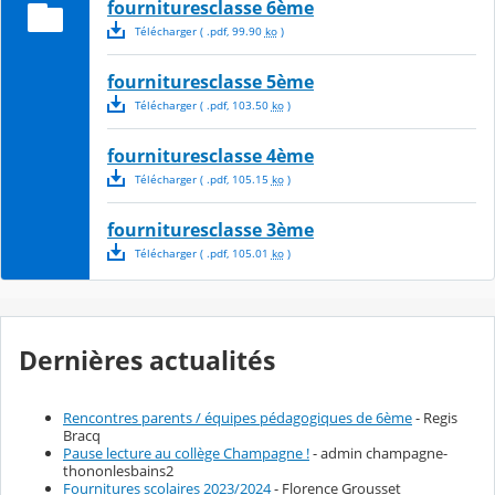
fournituresclasse 6ème
Télécharger
( .
pdf
,
99.90
ko
)
fournituresclasse 5ème
Télécharger
( .
pdf
,
103.50
ko
)
fournituresclasse 4ème
Télécharger
( .
pdf
,
105.15
ko
)
fournituresclasse 3ème
Télécharger
( .
pdf
,
105.01
ko
)
Dernières actualités
Rencontres parents / équipes pédagogiques de 6ème
- Regis
Bracq
Pause lecture au collège Champagne !
- admin champagne-
thononlesbains2
Fournitures scolaires 2023/2024
- Florence Grousset