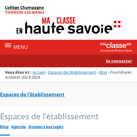
Panneau de gestion des cookies
Collège Champagne
Menu de la rubrique
Contenu
THONON-LES-BAINS
MENU
Se connecter
Vous êtes ici :
Accueil
›
Espaces de l'établissement
›
Blog
›
Fournitures
scolaires 2023/2024
Espaces de l'établissement
Espaces de l'établissement
Blog
Agenda
Dossiers partagés