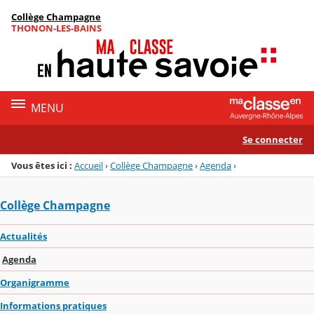
Panneau de gestion des cookies
Collège Champagne
Menu de la rubrique
Contenu
THONON-LES-BAINS
MENU
Se connecter
Vous êtes ici :
Accueil
›
Collège Champagne
›
Agenda
›
Collège Champagne
Actualités
Agenda
Organigramme
Informations pratiques