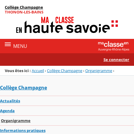
Panneau de gestion des cookies
Collège Champagne
Menu de la rubrique
Contenu
THONON-LES-BAINS
MENU
Se connecter
Vous êtes ici :
Accueil
›
Collège Champagne
›
Organigramme
›
Collège Champagne
Actualités
Agenda
Organigramme
Informations pratiques