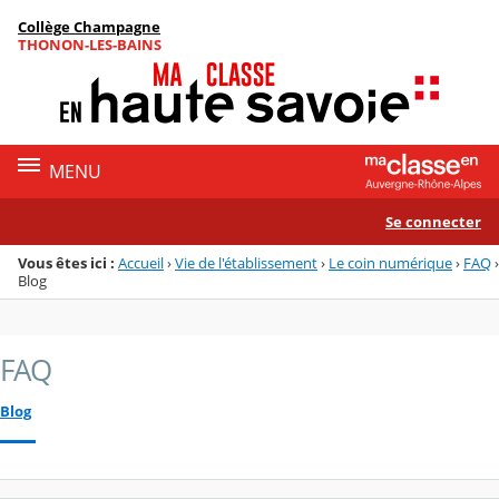
Panneau de gestion des cookies
Collège Champagne
Menu de la rubrique
Contenu
THONON-LES-BAINS
MENU
Se connecter
Vous êtes ici :
Accueil
›
Vie de l'établissement
›
Le coin numérique
›
FAQ
›
Blog
FAQ
Blog