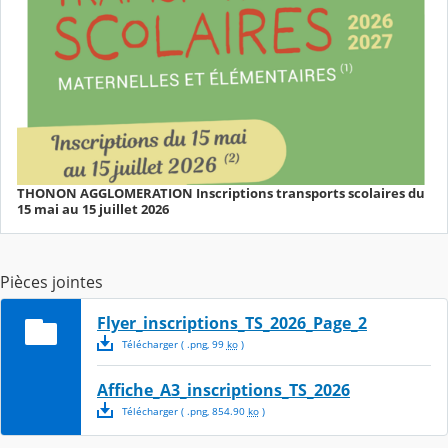
THONON AGGLOMERATION Inscriptions transports scolaires du
15 mai au 15 juillet 2026
Pièces jointes
Flyer_inscriptions_TS_2026_Page_2
Télécharger
( .
png
,
99
ko
)
Affiche_A3_inscriptions_TS_2026
Télécharger
( .
png
,
854.90
ko
)