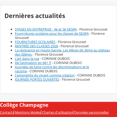
Dernières actualités
STAGES EN ENTREPRISE - 4è et 3è SEGPA
- Florence Grousset
Fourrnitures scolaires pour les classes de SEGPA
- Florence
Grousset
FOURNITURES SCOLAIRES
- Florence Grousset
RENTRÉE DES CLASSES 2026
- Florence Grousset
La résistance en Haute-Savoie. Les élèves de 3ème au plateau
des Glières.
- Florence Grousset
L'art dans la rue
- CORINNE DUBOIS
De l'animation en 6è1 !!!
- CORINNE DUBOIS
Journées de lutte contre les discriminations et le
racisme
- CORINNE DUBOIS
L'empreinte du vivant comme création
- CORINNE DUBOIS
JOURNÉE PORTES OUVERTES
- Florence Grousset
Collège Champagne
Contacts
Mentions légales
Chartes d'utilisation
Données personnelles