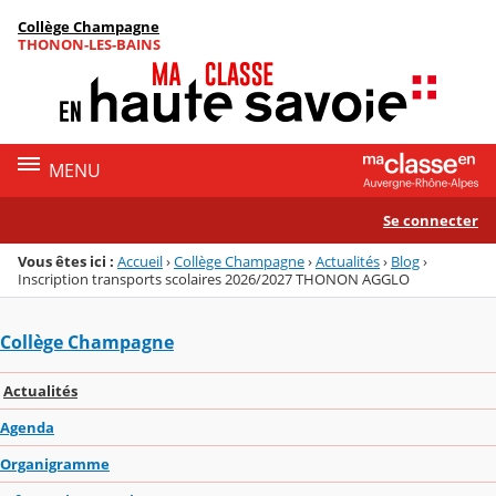
Panneau de gestion des cookies
Collège Champagne
Menu de la rubrique
Contenu
THONON-LES-BAINS
MENU
Se connecter
Vous êtes ici :
Accueil
›
Collège Champagne
›
Actualités
›
Blog
›
Inscription transports scolaires 2026/2027 THONON AGGLO
Collège Champagne
Actualités
Agenda
Organigramme