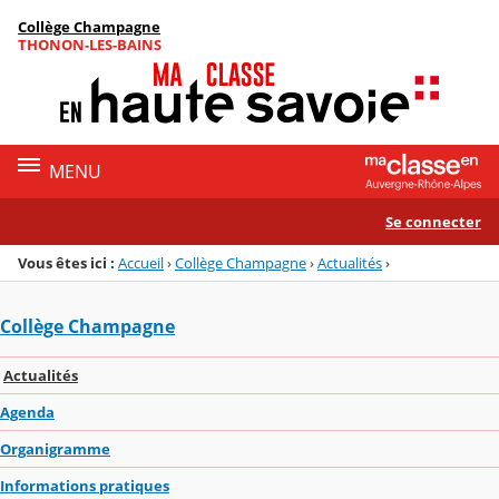
Panneau de gestion des cookies
Collège Champagne
Menu de la rubrique
Contenu
THONON-LES-BAINS
MENU
Se connecter
Vous êtes ici :
Accueil
›
Collège Champagne
›
Actualités
›
Collège Champagne
Actualités
Agenda
Organigramme
Informations pratiques