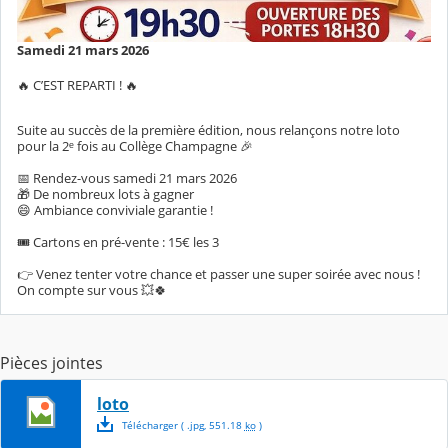
Samedi 21 mars 2026
🔥 C’EST REPARTI ! 🔥
Suite au succès de la première édition, nous relançons notre loto
pour la 2ᵉ fois au Collège Champagne 🎉
📅 Rendez-vous samedi 21 mars 2026
🎁 De nombreux lots à gagner
😄 Ambiance conviviale garantie !
🎟️ Cartons en pré-vente : 15€ les 3
👉 Venez tenter votre chance et passer une super soirée avec nous !
On compte sur vous 💥🍀
Pièces jointes
loto
Télécharger
( .
jpg
,
551.18
ko
)