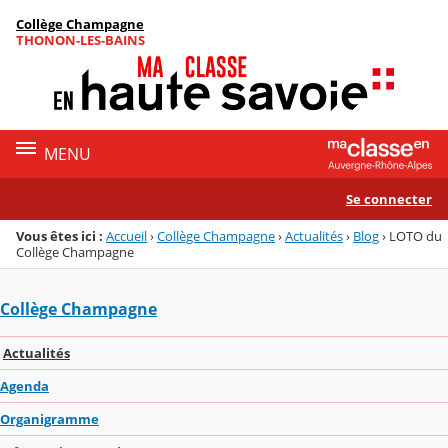
Panneau de gestion des cookies
Collège Champagne
Menu de la rubrique
Contenu
THONON-LES-BAINS
MENU
Se connecter
Vous êtes ici :
Accueil
›
Collège Champagne
›
Actualités
›
Blog
›
LOTO du
Collège Champagne
Collège Champagne
Actualités
Agenda
Organigramme