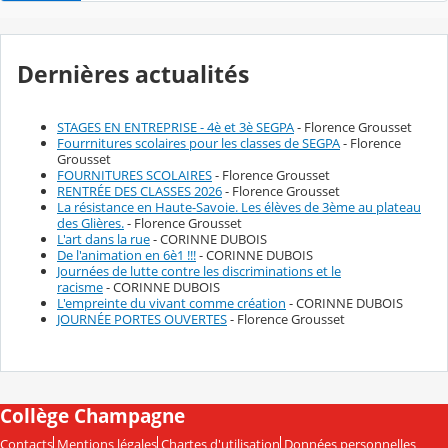
Dernières actualités
STAGES EN ENTREPRISE - 4è et 3è SEGPA
- Florence Grousset
Fourrnitures scolaires pour les classes de SEGPA
- Florence
Grousset
FOURNITURES SCOLAIRES
- Florence Grousset
RENTRÉE DES CLASSES 2026
- Florence Grousset
La résistance en Haute-Savoie. Les élèves de 3ème au plateau
des Glières.
- Florence Grousset
L'art dans la rue
- CORINNE DUBOIS
De l'animation en 6è1 !!!
- CORINNE DUBOIS
Journées de lutte contre les discriminations et le
racisme
- CORINNE DUBOIS
L'empreinte du vivant comme création
- CORINNE DUBOIS
JOURNÉE PORTES OUVERTES
- Florence Grousset
Collège Champagne
Contacts
Mentions légales
Chartes d'utilisation
Données personnelles