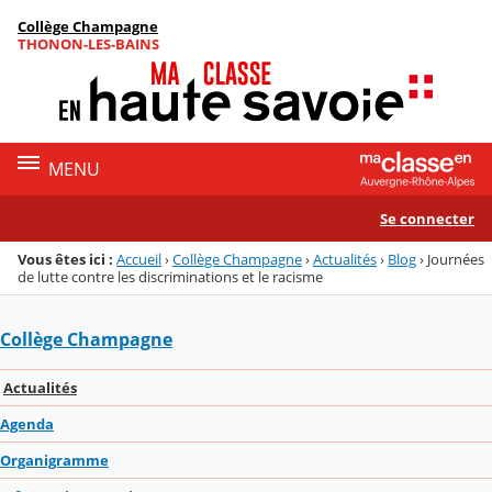
Panneau de gestion des cookies
Collège Champagne
Menu de la rubrique
Contenu
THONON-LES-BAINS
MENU
Se connecter
Vous êtes ici :
Accueil
›
Collège Champagne
›
Actualités
›
Blog
›
Journées
de lutte contre les discriminations et le racisme
Collège Champagne
Actualités
Agenda
Organigramme