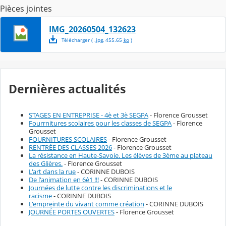
Pièces jointes
IMG_20260504_132623
Télécharger
( .
jpg
,
455.65
ko
)
Dernières actualités
STAGES EN ENTREPRISE - 4è et 3è SEGPA
- Florence Grousset
Fourrnitures scolaires pour les classes de SEGPA
- Florence
Grousset
FOURNITURES SCOLAIRES
- Florence Grousset
RENTRÉE DES CLASSES 2026
- Florence Grousset
La résistance en Haute-Savoie. Les élèves de 3ème au plateau
des Glières.
- Florence Grousset
L'art dans la rue
- CORINNE DUBOIS
De l'animation en 6è1 !!!
- CORINNE DUBOIS
Journées de lutte contre les discriminations et le
racisme
- CORINNE DUBOIS
L'empreinte du vivant comme création
- CORINNE DUBOIS
JOURNÉE PORTES OUVERTES
- Florence Grousset