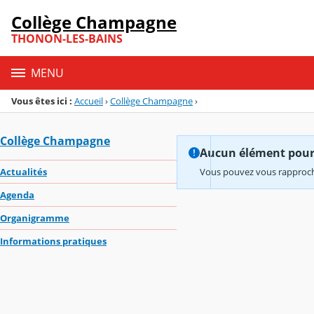
Panneau de gestion des cookies
Collège Champagne
Menu de la rubrique
Contenu
THONON-LES-BAINS
MENU
Vous êtes ici :
Accueil
›
Collège Champagne
›
Collège Champagne
Aucun élément pour l
Actualités
Vous pouvez vous rapproche
Agenda
Organigramme
Informations pratiques