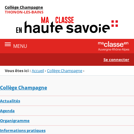
Panneau de gestion des cookies
Collège Champagne
Menu de la rubrique
Contenu
THONON-LES-BAINS
MENU
Se connecter
Vous êtes ici :
Accueil
›
Collège Champagne
›
Collège Champagne
Actualités
Agenda
Organigramme
Informations pratiques