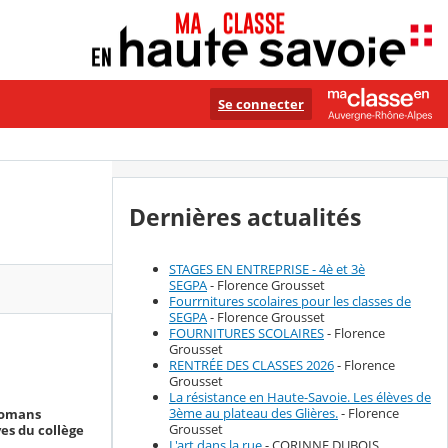
Se connecter
Dernières actualités
STAGES EN ENTREPRISE - 4è et 3è
SEGPA
- Florence Grousset
Fourrnitures scolaires pour les classes de
SEGPA
- Florence Grousset
FOURNITURES SCOLAIRES
- Florence
Grousset
RENTRÉE DES CLASSES 2026
- Florence
Grousset
La résistance en Haute-Savoie. Les élèves de
3ème au plateau des Glières.
- Florence
 romans
Grousset
ves du collège
L'art dans la rue
- CORINNE DUBOIS