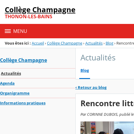
Panneau de gestion des cookies
Collège Champagne
Menu de la rubrique
Contenu
THONON-LES-BAINS
MENU
Vous êtes ici :
Accueil
›
Collège Champagne
›
Actualités
›
Blog
›
Rencontre 
Actualités
Collège Champagne
Blog
Actualités
Agenda
‹
Retour au blog
Organigramme
Rencontre litt
Informations pratiques
Par CORINNE DUBOIS, publié le lu