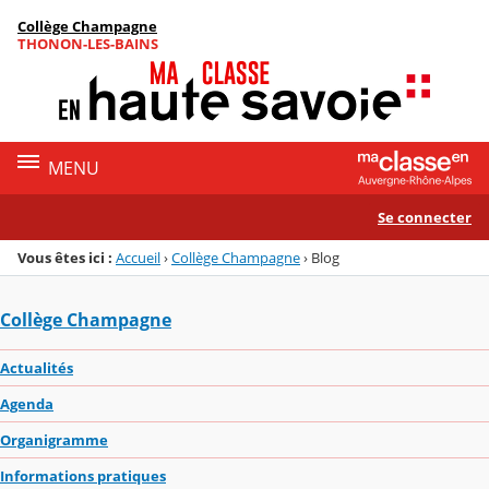
Panneau de gestion des cookies
Collège Champagne
Menu de la rubrique
Contenu
THONON-LES-BAINS
MENU
Se connecter
Vous êtes ici :
Accueil
›
Collège Champagne
›
Blog
Collège Champagne
Actualités
Agenda
Organigramme
Informations pratiques